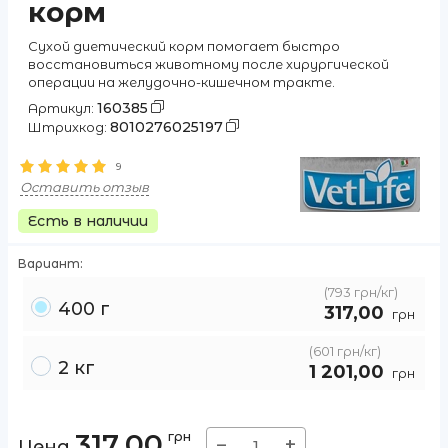
корм
Сухой диетический корм помогает быстро
восстановиться животному после хирургической
операции на желудочно-кишечном тракте.
160385
Артикул:
8010276025197
Штрихкод:
9
Оставить отзыв
Есть в наличии
Вариант:
(793 грн/кг)
400 г
317,00
грн
(601 грн/кг)
2 кг
1 201,00
грн
317,00
грн
−
+
Цена