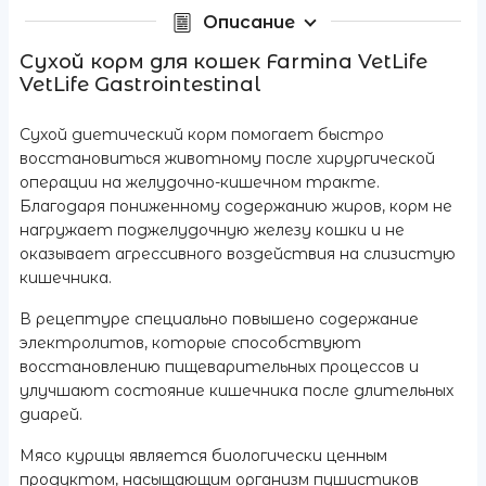
Описание
Сухой корм для кошек Farmina VetLife
VetLife Gastrointestinal
Сухой диетический корм помогает быстро
восстановиться животному после хирургической
операции на желудочно-кишечном тракте.
Благодаря пониженному содержанию жиров, корм не
нагружает поджелудочную железу кошки и не
оказывает агрессивного воздействия на слизистую
кишечника.
В рецептуре специально повышено содержание
электролитов, которые способствуют
восстановлению пищеварительных процессов и
улучшают состояние кишечника после длительных
диарей.
Мясо курицы является биологически ценным
продуктом, насыщающим организм пушистиков