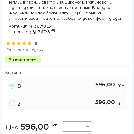
Теплий в’язаний светр у вишуканому малиновому
відтінку для стильних песиків і котиків. Візерунок
«косичка» надає образу затишку й шарму, а
стрейтчевий трикотаж забезпечує комфорт у русі.
Y-367/8
Артикул:
Y-367/8
Штрихкод:
11
Залишити відгук
В наявності
Варіант:
596,00
грн
8
596,00
грн
2
596,00
грн
−
+
Ціна