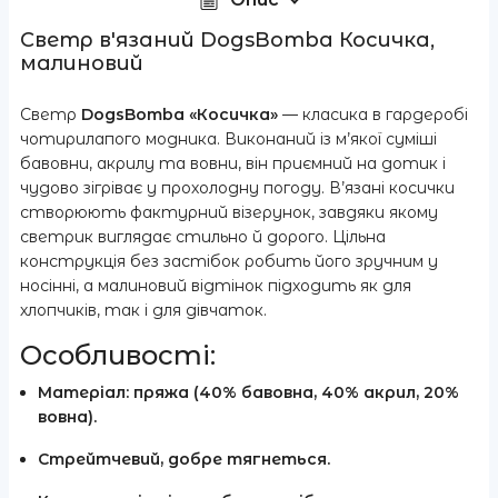
Светр в'язаний DogsBomba Косичка,
малиновий
Светр
DogsBomba «Косичка»
— класика в гардеробі
чотирилапого модника. Виконаний із м’якої суміші
бавовни, акрилу та вовни, він приємний на дотик і
чудово зігріває у прохолодну погоду. В’язані косички
створюють фактурний візерунок, завдяки якому
светрик виглядає стильно й дорого. Цільна
конструкція без застібок робить його зручним у
носінні, а малиновий відтінок підходить як для
хлопчиків, так і для дівчаток.
Особливості:
Матеріал: пряжа (40% бавовна, 40% акрил, 20%
вовна).
Стрейтчевий, добре тягнеться.