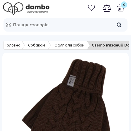
0
Головна
Собакам
Одяг для собак
Светр в'язаний Do