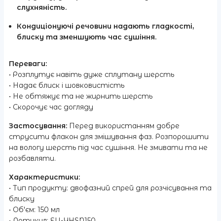
слухняність.
Кондиціонуючі речовини
надають гладкості,
блиску та зменшують час сушіння.
Переваги:
• Розплутує навіть дуже сплутану шерсть
• Надає блиск і шовковистість
• Не обтяжує та не жирнить шерсть
• Скорочує час догляду
Застосування:
Перед використанням добре
струсити флакон для змішування фаз. Розпорошити
на вологу шерсть під час сушіння. Не змивати та не
розбавляти.
Характеристики:
• Тип продукту: двофазний спрей для розчісування та
блиску
• Обʼєм: 150 мл
• Артикул: EU-YHSN150