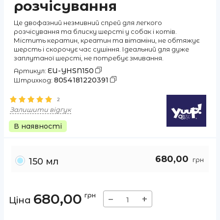
розчісування
Це двофазний незмивний спрей для легкого
розчісування та блиску шерсті у собак і котів.
Містить кератин, креатин та вітаміни, не обтяжує
шерсть і скорочує час сушіння. Ідеальний для дуже
заплутаної шерсті, не потребує змивання.
EU-YHSN150
Артикул:
8054181220391
Штрихкод:
2
Залишити відгук
В наявності
680,00
грн
150 мл
680,00
грн
−
+
Ціна