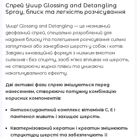
Спрей Yuup Glossing and Detangling
Spray, блиск та легкість розчісування
Yuup! Glossing and Detangling — це незмивний
двофазний спрей, спеціально розроблений для
надання блиску та полегшення розчісування сильно
заплутаної або занедбаної шерсті у собак і котів.
Завдяки інноваційній формулі з низьким вмістом
силіконів і без спирту, засіб м’яко впливає на шерсть,
не створюючи жирної плівки та уникаючи
накопичувального ефекту.
Дві активні фази спрею змішуються перед
нанесенням, створюючи потужну комбінацію
корисних компонентів:
Антиоксидантний комплекс вітамінів C, E і
пантенол
живить і захищає шерсть.
Кватернізований кератин і креатин
зміцнюють
структуру шерсті та забезпечують її