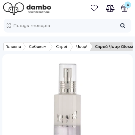
0
Головна
Собакам
Спреї
Yuup!
Спрей Yuup Glossin