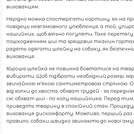
вихованцям.
Нерідко можна спостерігати картину, як на пр
повідець невгамовного улюбленця, а той, упир
нашийник, щоб вільно погуляти. Таке перетяг
пошкодженням шиї та хрящових тканин гортані
радять одягати шлейку на собаку, як безпечні
вихованця.
Хороша шлейка не повинна бовтатися на твари
вибирати. Щоб підібрати необхідний розмір, м
звичайною м'якою сантиметровою стрічкою. Ос
від холки до хвоста; обхват грудей - за передн
см; обхват шиї - по колу нашийника. Перед тим,
приведіть тварину в спокійний стан. Процеду
вихованця дискомфорту. Можливо, перший раз п
правило, собаки швидко звикають до нової амуні