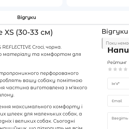
Відгуки
Відгуки
 XS (30-33 см)
Поки немає
REFLECTIVE Croci, чорна.
Напи
стю матеріалу та комфортом для
Рейтинг
повітропроникного перфорованого
 зроблять вашу собаку помітною
Ім'я*
ня частина виготовлена з м'якого
йлону.
Email
гнення максимального комфорту і
щих шлеек для маленьких собак, а
Введіть
ніх і великих собак. Сьогодні
 нашийник, що підходить не всім