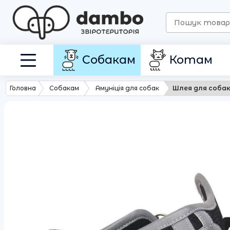
Собакам
Котам
Головна
Собакам
Амуніція для собак
Шлея для собак H