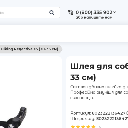
0 (800) 335 902
або напишіть нам
iking Reflective XS (30-33 см)
Шлея для соба
33 см)
Світловідбивна шлейка дл
Професійна амуніція для 
вихованців.
Артикул:
8023222136427
Штрихкод:
802322213642
15