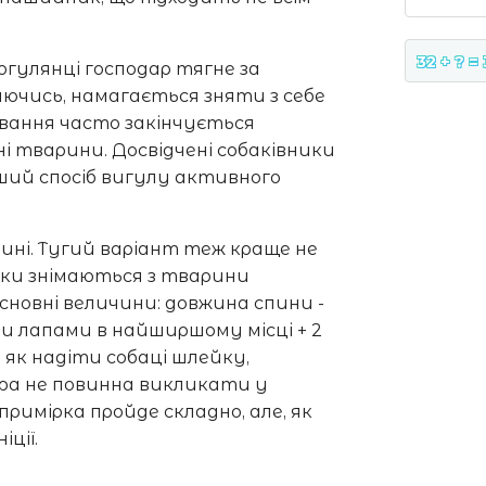
32 + ? =
огулянці господар тягне за
аючись, намагається зняти з себе
ування часто закінчується
 тварини. Досвідчені собаківники
ший спосіб вигулу активного
ні. Тугий варіант теж краще не
ірки знімаються з тварини
новні величини: довжина спини -
іми лапами в найширшому місці + 2
 як надіти собаці шлейку,
ра не повинна викликати у
римірка пройде складно, але, як
ції.