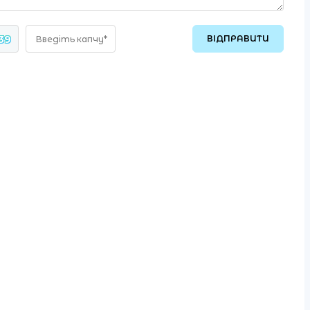
 39
Введіть капчу*