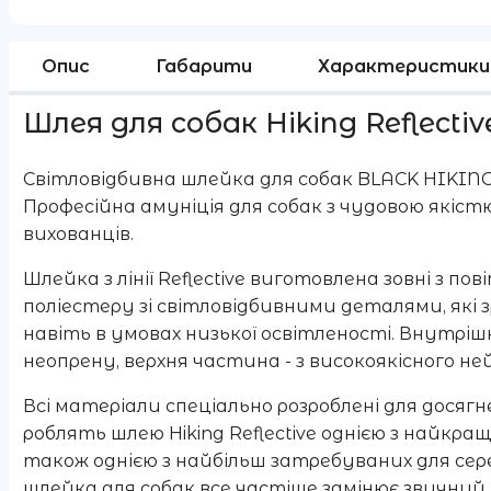
Опис
Габарити
Характеристики
Шлея для собак Hiking Reflective
Світловідбивна шлейка для собак BLACK HIKING 
Професійна амуніція для собак з чудовою які
вихованців.
Шлейка з лінії Reflective виготовлена зовні з 
поліестеру зі світловідбивними деталями, які
навіть в умовах низької освітленості. Внутріш
неопрену, верхня частина - з високоякісного не
Всі матеріали спеціально розроблені для дося
роблять шлею Hiking Reflective однією з найкра
також однією з найбільш затребуваних для серед
шлейка для собак все частіше замінює звичний