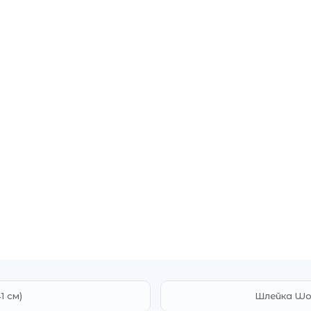
1 см)
Шлейка Woo