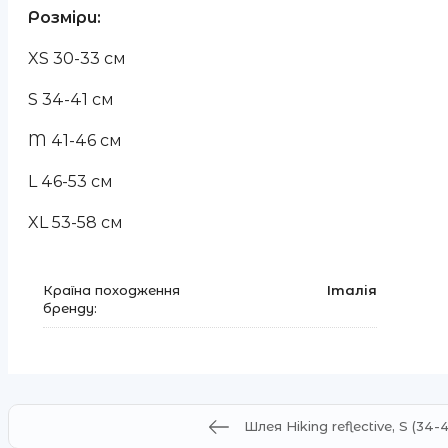
Розміри:
XS 30-33 см
S 34-41 см
M 41-46 см
L 46-53 см
XL 53-58 см
Країна походження
Італія
бренду:
Шлея Hiking reflective, S (34-4