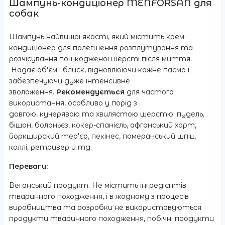
Шампунь-кондиціонер MENFORSAN для
собак
Шампунь найвищої якості, який містить крем-
кондиціонер для полегшення розплутування та
розчісування пошкодженої шерсті після миття.​
Надає об'єм і блиск, відновлюючи кожне пасмо і
забезпечуючи дуже інтенсивне
зволоження.
Рекомендується
для частого
використання, особливо у порід з
довгою, кучерявою та хвилястою шерстю: пудель,
бішон, болоньєз, кокер-спанієль, афганський хорт,
йоркширский тер'єр, пекінес, померанський шпіц,
коллі, ретривер и тд.
Переваги:
Веганський продукт. Не містить інгредієнтів
тваринного походження, і в жодному з процесів
виробництва та розробки не використовуються
продукти тваринного походження, побічні продукти