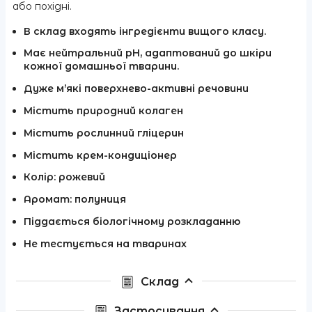
або похідні.
В склад входять інгредієнти вищого класу.
Має нейтральний pH, адаптований до шкіри
кожної домашньої тварини.
Дуже м’які поверхнево-активні речовини
Містить природний колаген
Містить рослинний гліцерин
Містить крем-кондиціонер
Колір: рожевий
Аромат: полуниця
Піддається біологічному розкладанню
Не тестується на тваринах
Склад
Застосування