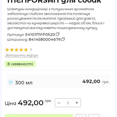
MENFORSAN для собак
Шампунь-кондиціонер з полуничним ароматом
забезпечує глибоке зволоження та полегшує
розчісування після миття. Ідеальний для довгої,
хвилястої чи кучерявої шерсті — надає об’єм, блиск і
доглянутий вигляд навіть пошкодженому хутру.
54101MFP0520
Артикул:
8414580004679
Штрихкод:
7
Залишити відгук
В наявності
492,00
грн
300 мл
492,00
грн
−
+
Ціна