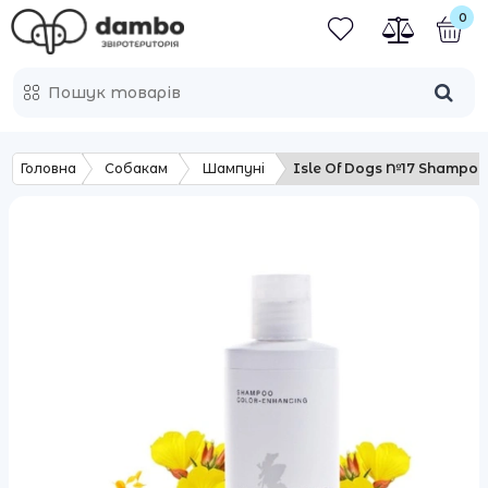
0
Головна
Собакам
Шампуні
Isle Of Dogs №17 Shampo