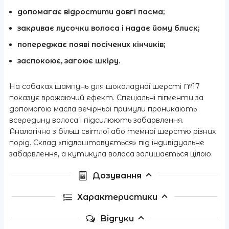
допомагає відростити довгі пасма;
закриває лусочки волоса і надає йому блиск;
попереджає появі посічених кінчиків;
заспокоює, загоює шкіру.
На собаках шампунь для шоколадної шерсті №17
показує вражаючий ефект. Спеціальні пігменти за
допомогою масла вечірньої примули проникають
всередину волоса і підсилюють забарвлення.
Аналогічно з більш світлої або темної шерстю різних
порід. Склад «підлаштовується» під індивідуальне
забарвлення, а кутикула волоса залишається цілою.
Дозування
Характеристики
Відгуки