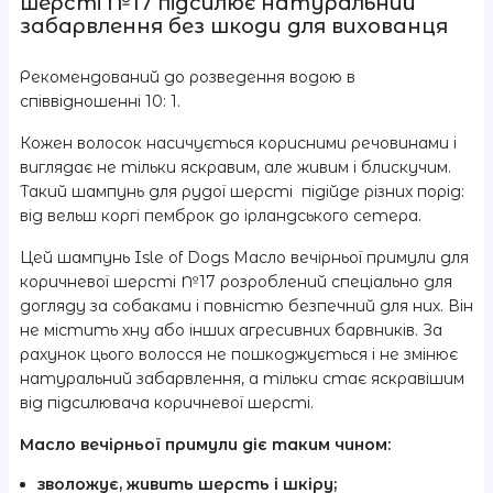
шерсті №17 підсилює натуральний
забарвлення без шкоди для вихованця
Рекомендований до розведення водою в
співвідношенні 10: 1.
Кожен волосок насичується корисними речовинами і
виглядає не тільки яскравим, але живим і блискучим.
Такий шампунь для рудої шерсті підійде різних порід:
від вельш коргі пемброк до ірландського сетера.
Цей шампунь Isle of Dogs Масло вечірньої примули для
коричневої шерсті №17 розроблений спеціально для
догляду за собаками і повністю безпечний для них. Він
не містить хну або інших агресивних барвників. За
рахунок цього волосся не пошкоджується і не змінює
натуральний забарвлення, а тільки стає яскравішим
від підсилювача коричневої шерсті.
Масло вечірньої примули діє таким чином:
зволожує, живить шерсть і шкіру;