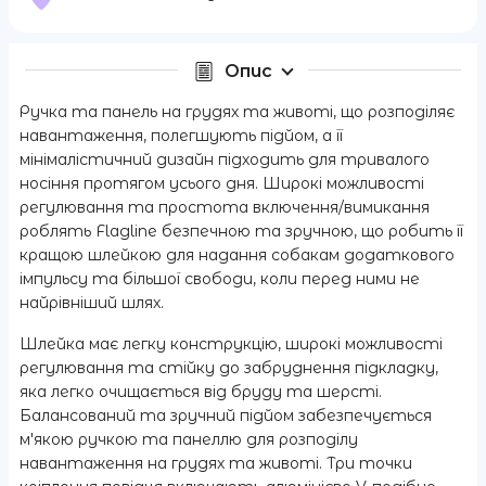
Опис
Ручка та панель на грудях та животі, що розподіляє
навантаження, полегшують підйом, а її
мінімалістичний дизайн підходить для тривалого
носіння протягом усього дня. Широкі можливості
регулювання та простота включення/вимикання
роблять Flagline безпечною та зручною, що робить її
кращою шлейкою для надання собакам додаткового
імпульсу та більшої свободи, коли перед ними не
найрівніший шлях.
Шлейка має легку конструкцію, широкі можливості
регулювання та стійку до забруднення підкладку,
яка легко очищається від бруду та шерсті.
Балансований та зручний підйом забезпечується
м'якою ручкою та панеллю для розподілу
навантаження на грудях та животі. Три точки