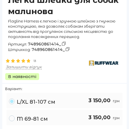
Легка шлейка для собак
малинова
Flagline Harness є легкою і зручною шлейкою з гнучкою
конструкцією, яка дозволяє собакам зберігати
активність від прогулянок сільською місцевістю до
подолання повсякденних перешкод.
748960861414_
Артикул:
748960861414_
Штрихкод:
13
Залишити відгук
В наявності
Варіант:
3 150,00
грн
L/XL 81-107 см
3 150,00
грн
M 69-81 см