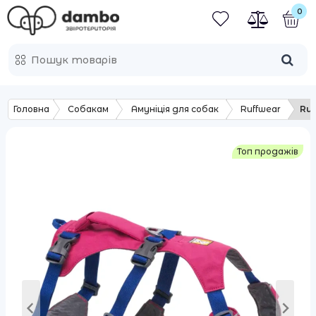
0
Головна
Собакам
Амуніція для собак
Ruffwear
Ruf
Топ продажів
Топ продажів
Топ продажів