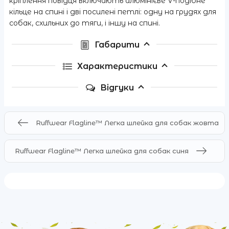
кріплення повідця включають алюмінієве V-подібне
кільце на спині і дві посилені петлі: одну на грудях для
собак, схильних до тяги, і іншу на спині.
Габарити
Характеристики
Відгуки
Ruffwear Flagline™ Легка шлейка для собак жовта
Ruffwear Flagline™ Легка шлейка для собак синя