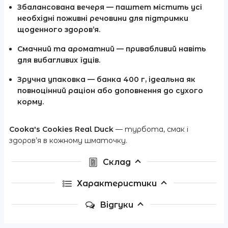
Збалансована вечеря
— паштет містить усі
необхідні поживні речовини для підтримки
щоденного здоров’я.
Смачний та ароматний
— привабливий навіть
для вибагливих їдців.
Зручна упаковка
— банка 400 г, ідеальна як
повноцінний раціон або доповнення до сухого
корму.
Cooka's Cookies Real Duck
— турбота, смак і
здоров’я в кожному шматочку.
Склад
Характеристики
Відгуки