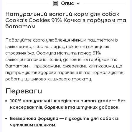
Опис
Натуральний вологий корм для собак
Cooka's Cookies 91% Качка з гарбузом та
бататом
Побалуйте свого улюбленця ніжним паштетом із
свіжої качки, який виглядає, пахне та смакує як
справжня їжа. Формула містить понад 91%
свіжоприготованої качки, доповненої гарбузом та
бататом — природними джерелами клітковини, що
підтримують здорове травлення та нормалізують
роботу шлунково-кишкового тракту.
Переваги
100% натуральні інгредієнти human-grade
— без
консервантів, барвників та штучних добавок.
Беззернова формула
— підходить для собак із
чутливим шлунком.