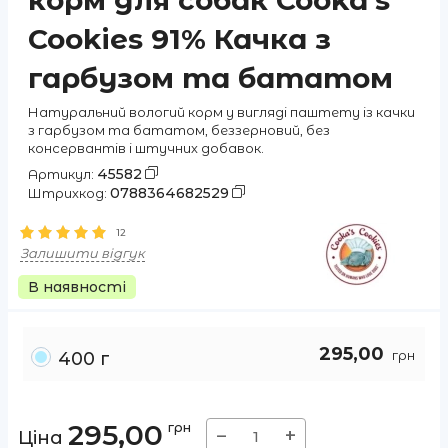
корм для собак Cooka's
Cookies 91% Качка з
гарбузом та бататом
Натуральний вологий корм у вигляді паштету із качки
з гарбузом та бататом, беззерновий, без
консервантів і штучних добавок.
45582
Артикул:
0788364682529
Штрихкод:
12
Залишити відгук
В наявності
295,00
грн
400 г
295,00
грн
−
+
Ціна