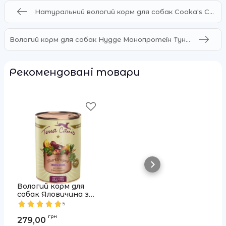
Натуральний вологий корм для собак Cooka's Cookies 95% Свинина з лісовими ягодами та картоплею
Вологий корм для собак Hygge Монопротеїн Тунець з цукіні та морквою Hygge
Рекомендовані товари
Вологий корм для
собак Яловичина з
броколі, чорницею
Артикул:
4260755970034
5
та шавлією Markt-
грн
Ragout Terracanis
279,00