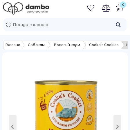
0
Головна
Собакам
Вологий корм
Cooka's Cookies
Н