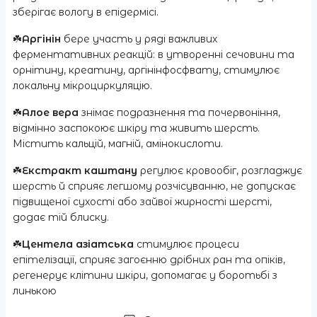
зберігає вологу в епідермісі.
☘️
Аргінін
бере участь у ряді важливих
ферментативних реакцій: в утворенні сечовини та
орнітину, креатину, аргінінфосфвату, стимулює
локальну мікроциркуляцію.
☘️
Алое вера
знімає подразнення та почервоніння,
відмінно заспокоює шкіру та живить шерсть.
Містить кальцій, магній, амінокислоти.
☘️
Екстракт каштану
регулює кровообіг, розгладжує
шерсть й сприяє легшому розчісуванню, не допускає
підвищеної сухості або зайвої жирності шерсті,
додає тій блиску.
☘️
Центела азіатська
стимулює процеси
епітелізації, сприяє загоєнню дрібних ран та опіків,
регенерує клітини шкіри, допомагає у боротьбі з
линькою