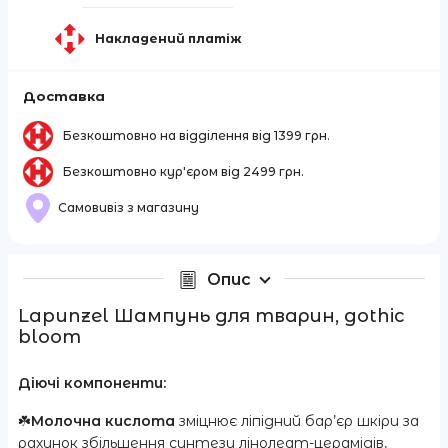
Накладений платіж
Доставка
Безкоштовно на відділення від 1399 грн.
Безкоштовно кур'єром від 2499 грн.
Самовивіз з магазину
Опис
Lapunzel Шампунь для тварин, gothic
bloom
Діючі компоненти:
☘️
Молочна кислота
зміцнює ліпідний бар’єр шкіри за
рахунок збільшення синтезу лінолеат-церамідів,