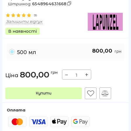
6548964631668
Штрихкод:
35
Залишити відгук
В наявності
800,00
грн
500 мл
800,00
грн
−
+
Ціна
Купити
Оплата