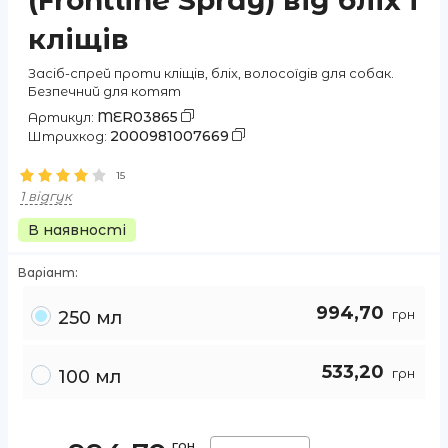
(Frontline Spray) від бліх і
кліщів
Засіб-спрей проти кліщів, бліх, волосоїдів для собак.
Безпечний для котят
MER03865
Артикул:
2000981007669
Штрихкод:
15
1 відгук
В наявності
Варіант:
994,70
грн
250 мл
533,20
грн
100 мл
грн