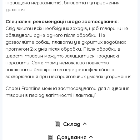
підвищена нервозність), блювота і утруднення
дихання.
Спеціальні рекомендації щодо застосування:
Слід вжити всіх необхідних заходів, щоб тварини не
облизували одне одного після обробки. Не
дозволяйте собаці плавати у відкритих водоймах
протягом 2-х днів після обробки. Після обробки в
шерсті тварин можуть залишатися поодинокі
паразити. Саме тому неможливо повністю
виключити ймовірність передачі інфекційного
захворювання при несприятливих умовах утримання.
Спрей Frontline можна застосовувати для лікування
тварин в період вагітності і лактації.
Склад
Дозування