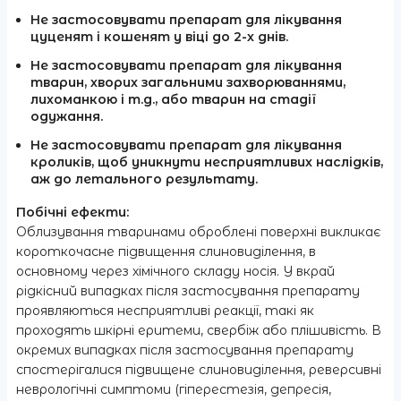
Не застосовувати препарат для лікування
цуценят і кошенят у віці до 2-х днів.
Не застосовувати препарат для лікування
тварин, хворих загальними захворюваннями,
лихоманкою і т.д., або тварин на стадії
одужання.
Не застосовувати препарат для лікування
кроликів, щоб уникнути несприятливих наслідків,
аж до летального результату.
Побічні ефекти:
Облизування тваринами оброблені поверхні викликає
короткочасне підвищення слиновиділення, в
основному через хімічного складу носія. У вкрай
рідкісний випадках після застосування препарату
проявляються несприятливі реакції, такі як
проходять шкірні еритеми, свербіж або плішивість. В
окремих випадках після застосування препарату
спостерігалися підвищене слиновиділення, реверсивні
неврологічні симптоми (гіперестезія, депресія,