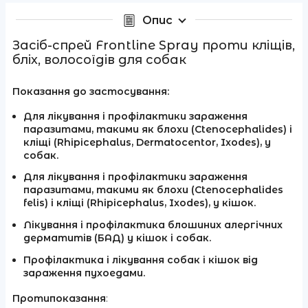
Опис
Засіб-спрей Frontline Spray проти кліщів,
бліх, волосоїдів для собак
Показання до застосування:
Для лікування і профілактики зараження
паразитами, такими як блохи (Ctenocephalides) і
кліщі (Rhipicephalus, Dermatocentor, Ixodes), у
собак.
Для лікування і профілактики зараження
паразитами, такими як блохи (Ctenocephalides
felis) і кліщі (Rhipicephalus, Ixodes), у кішок.
Лікування і профілактика блошиних алергічних
дерматитів (БАД) у кішок і собак.
Профілактика і лікування собак і кішок від
зараження пухоедами.
Протипоказання
: