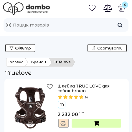
0
Фільтр
Сортувати
Головна
Бренди
Truelove
Truelove
Шлейка TRUE LOVE для
собак brown
14
M
грн
2 232,00