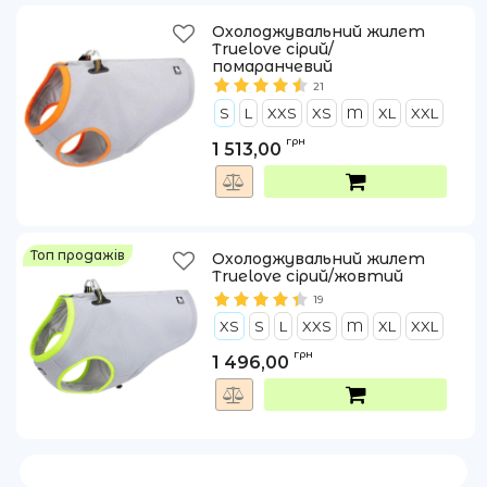
Охолоджувальний жилет
Truelove сірий/
помаранчевий
21
S
L
XXS
XS
M
XL
XXL
грн
1 513,00
Топ продажів
Охолоджувальний жилет
Truelove сірий/жовтий
19
XS
S
L
XXS
M
XL
XXL
грн
1 496,00