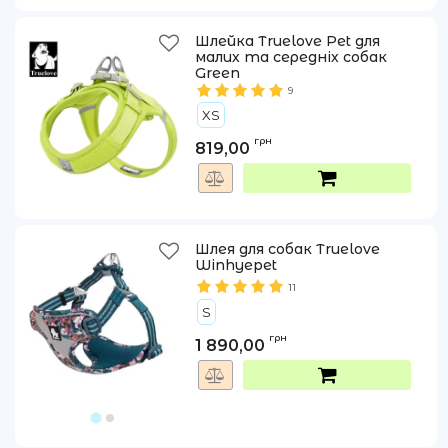
Шлейка Truelove Pet для
малих та середніх собак
Green
9
XS
грн
819,00
Шлея для собак Truelove
Winhyepet
11
S
грн
1 890,00