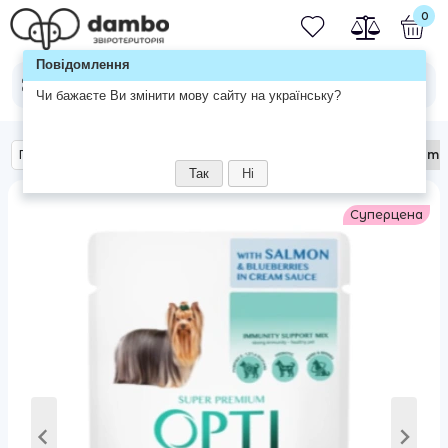
0
Повідомлення
Чи бажаєте Ви змінити мову сайту на українську?
Главная
Собакам
Влажный корм
Optimeal
Optimea
Так
Ні
Суперцена
Суперцена