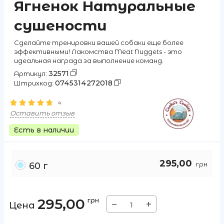
Ягненок Натуральные
сушености
Сделайте тренировки вашей собаки еще более
эффективными! Лакомства Meat Nuggets - это
идеальная награда за выполнение команд.
32571
Артикул:
0745314272018
Штрихкод:
4
Оставить отзыв
Есть в наличии
295,00
грн
60 г
295,00
грн
−
+
Цена