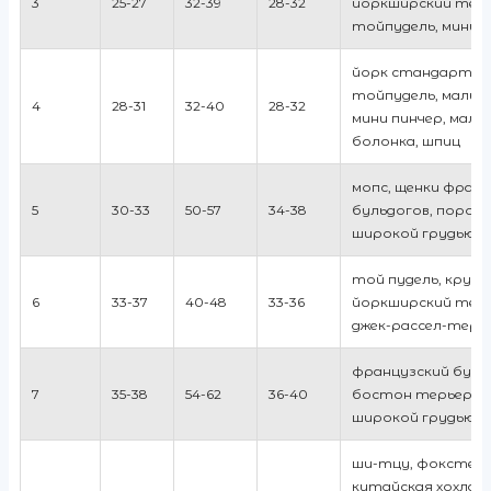
3
25-27
32-39
28-32
йоркширский терь
тойпудель, мини 
йорк стандарт,
тойпудель, мальт
4
28-31
32-40
28-32
мини пинчер, мал
болонка, шпиц
мопс, щенки франц
5
30-33
50-57
34-38
бульдогов, породы
широкой грудью
той пудель, круп
6
33-37
40-48
33-36
йоркширский терь
джек-рассел-терь
французский буль
7
35-38
54-62
36-40
бостон терьер, п
широкой грудью
ши-тцу, фокстерь
китайская хохлат