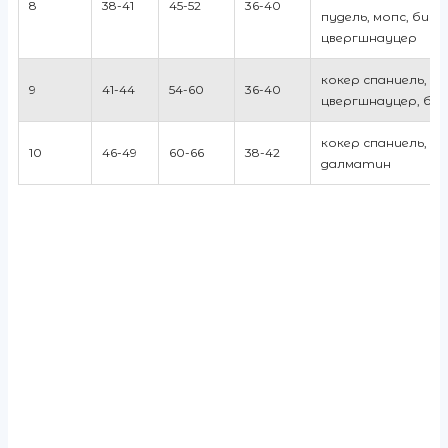
8
38-41
45-52
36-40
пудель, мопс, биш
цвергшнауцер
кокер спаниель,
9
41-44
54-60
36-40
цвергшнауцер, биг
кокер спаниель, би
10
46-49
60-66
38-42
далматин