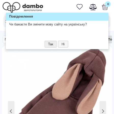
0
Повідомлення
Чи бажаєте Ви змінити мову сайту на українську?
Главная
Собакам
Одежда для собак
Dogs Bomba То
Так
Ні