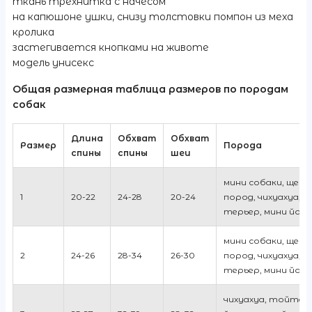
ткань трехнитка с начесом
на капюшоне ушки, снизу толстовки помпон из меха
кролика
застегивается кнопками на животе
модель унисекс
Общая размерная таблица размеров по породам
собак
Длина
Обхват
Обхват
Размер
Порода
спины
спины
шеи
мини собаки, щенк
1
20-22
24-28
20-24
пород, чихуахуа, 
терьер, мини йорк
мини собаки, щенк
2
24-26
28-34
26-30
пород, чихуахуа, 
терьер, мини йорк
чихуахуа, тойтер